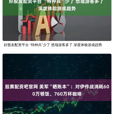
好股友配资平台 “特种兵”少了 悠哉游客多了 深度体验游成趋势