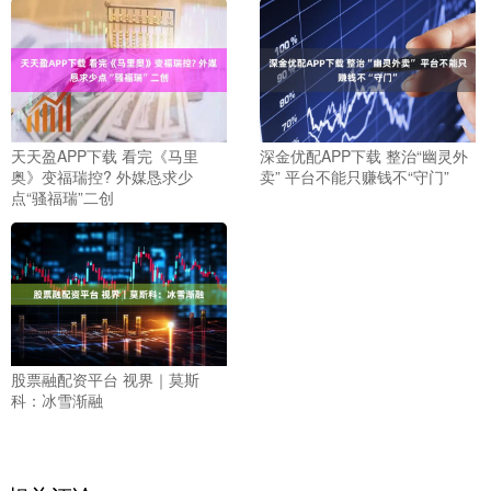
天天盈APP下载 看完《马里
深金优配APP下载 整治“幽灵外
奥》变福瑞控? 外媒恳求少
卖” 平台不能只赚钱不“守门”
点“骚福瑞”二创
股票融配资平台 视界｜莫斯
科：冰雪渐融