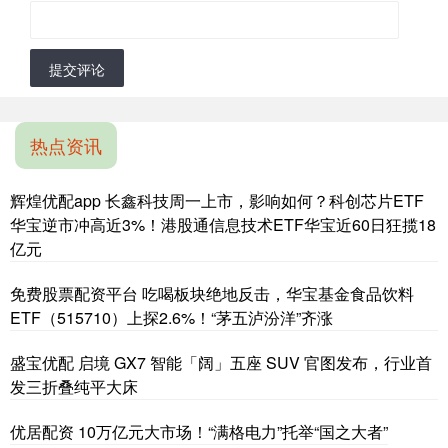
提交评论
热点资讯
辉煌优配app 长鑫科技周一上市，影响如何？科创芯片ETF
华宝逆市冲高近3%！港股通信息技术ETF华宝近60日狂揽18
亿元
免费股票配资平台 吃喝板块绝地反击，华宝基金食品饮料
ETF（515710）上探2.6%！“茅五泸汾洋”齐涨
盛宝优配 启境 GX7 智能「阔」五座 SUV 官图发布，行业首
发三折叠纯平大床
优居配资 10万亿元大市场！“满格电力”托举“国之大者”