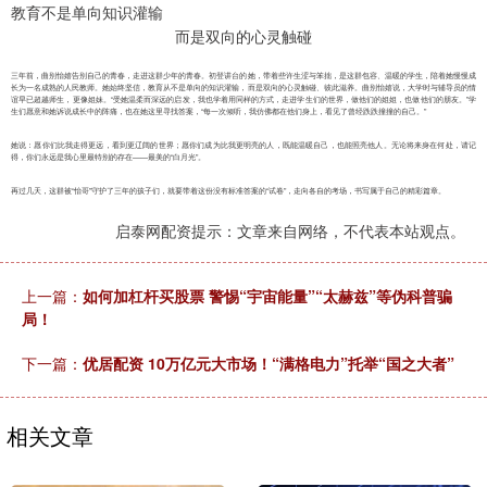
教育不是单向知识灌输
而是双向的心灵触碰
三年前，曲别怡嬉告别自己的青春，走进这群少年的青春。初登讲台的她，带着些许生涩与笨拙，是这群包容、温暖的学生，陪着她慢慢成
长为一名成熟的人民教师。她始终坚信，教育从不是单向的知识灌输，而是双向的心灵触碰、彼此滋养。曲别怡嬉说，大学时与辅导员的情
谊早已超越师生，更像姐妹。“受她温柔而深远的启发，我也学着用同样的方式，走进学生们的世界，做他们的姐姐，也做他们的朋友。”学
生们愿意和她诉说成长中的阵痛，也在她这里寻找答案，“每一次倾听，我仿佛都在他们身上，看见了曾经跌跌撞撞的自己。”
她说：愿你们比我走得更远，看到更辽阔的世界；愿你们成为比我更明亮的人，既能温暖自己，也能照亮他人。无论将来身在何处，请记
得，你们永远是我心里最特别的存在——最美的“白月光”。
再过几天，这群被“怡哥”守护了三年的孩子们，就要带着这份没有标准答案的“试卷”，走向各自的考场，书写属于自己的精彩篇章。
启泰网配资提示：文章来自网络，不代表本站观点。
上一篇：
如何加杠杆买股票 警惕“宇宙能量”“太赫兹”等伪科普骗
局！
下一篇：
优居配资 10万亿元大市场！“满格电力”托举“国之大者”
相关文章