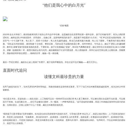
“他们是我心中的白月光”
“试卷”截图
2023年走出大学校门，曲别怡嬉来到四川省乐山市马边中学任教，这是她职业生涯里带的第一届毕业班，孩子们叫她“怡哥”。初为人师的青
涩时光，她和这群少年彼此陪伴、共同成长，在她心里，这群纯粹热烈的孩子，就是最干净温柔的“白月光”。“‘哇’声过后是短暂的喧闹，而
后空气一寸寸沉静下来。有人笑了，笑得十分美好；有人把头越埋越低，将自己的感性极力掩藏；有人红了眼睛，干脆用纸巾遮住整张
脸。”回忆起当时的画面，曲别怡嬉十分动容。整张试卷，写的全是不起眼的校园小事，却件件鲜活、句句走心。她记下课堂上的趣味瞬
间，教学生读懂“逆旅”是迎接前路的意思，下课铃响，孩子们笑着喊起“逆饭”，奔向热气腾腾的食堂；她记得学生们在老校区化身小小讲解
员，讲解《故都的秋》时，眼里闪烁的认真与光亮；她珍藏着孩子们的可爱温柔，有人请假缺席，同学们会在空座位摆上企鹅玩偶，穿戴整
齐，替缺席的同学留住课堂......细碎的日常，被她一笔一画珍藏。
最后一节语文课后，她的办公桌上堆满了车厘子、栀子花和早餐面包，学生们还不忘叮嘱她——要天天开心。
直面时代追问
读懂文科最珍贵的力量
在AI飞速迭代的当下，“文科无用”的声音时常响起。而曲别怡嬉在这张特殊试卷里，写下了自己对文科教育最真诚的思考，也为文科少年答
疑解惑。
“你们是文科生，应该知道——就在此刻，人工智能可以在一秒钟内写出比我们所有人更工整的诗，可以解出我们永远算不出的题，可以模
拟万千世相、生成无数文本......但它不会像你们那样，为一幅画、一声蝉鸣而驻足。”这不是临时的感慨，而是三年来她反复和学生探讨的命
题：当潮水退去，沙滩上还剩下什么？答案，藏在文科教育的底色里。
“我和孩子们那些看似“无用”的瞬间，恰恰是生命在具体情境中迸发的光芒。引导他们思考‘何以为人’，就是让他们明白：人不是算法的执行
者，而是意义的创造者。”在她看来，算法的洪流中，选择善良；在效率至上的世界里，选择温柔；在数据冰冷的逻辑下，选择相信可能。
这种选择的能力，不是算力能给的，而是文科教育在日复一日的阅读、思辨与共情中，慢慢滋养出来的。“在AI时代，守住这种鲜活的感知
力，就是守住人的根基。”