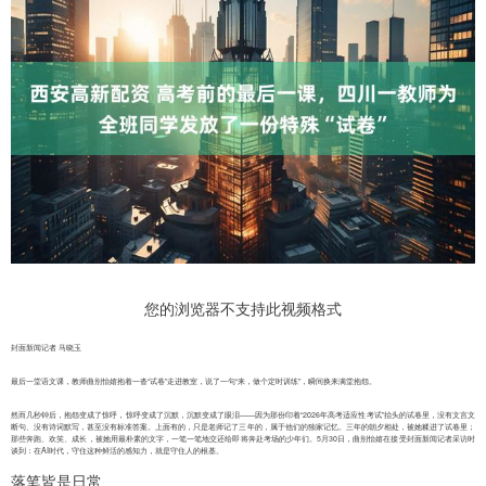
您的浏览器不支持此视频格式
封面新闻记者 马晓玉
最后一堂语文课，教师曲别怡嬉抱着一沓“试卷”走进教室，说了一句“来，做个定时训练”，瞬间换来满堂抱怨。
然而几秒钟后，抱怨变成了惊呼，惊呼变成了沉默，沉默变成了眼泪——因为那份印着“2026年高考适应性考试”抬头的试卷里，没有文言文
断句、没有诗词默写，甚至没有标准答案。上面有的，只是老师记了三年的，属于他们的独家记忆。三年的朝夕相处，被她糅进了试卷里；
那些奔跑、欢笑、成长，被她用最朴素的文字，一笔一笔地交还给即将奔赴考场的少年们。5月30日，曲别怡嬉在接受封面新闻记者采访时
谈到：在AI时代，守住这种鲜活的感知力，就是守住人的根基。
落笔皆是日常