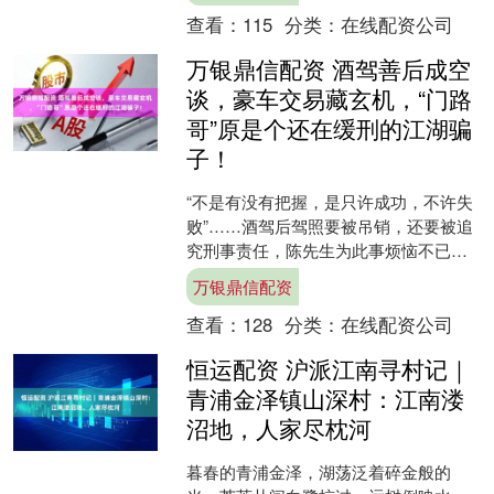
查看：
115
分类：
在线配资公司
万银鼎信配资 酒驾善后成空
谈，豪车交易藏玄机，“门路
哥”原是个还在缓刑的江湖骗
子！
“不是有没有把握，是只许成功，不许失
败”……酒驾后驾照要被吊销，还要被追
究刑事责任，陈先生为此事烦恼不已
时，正与自己做二手车交易的赵某表示
万银鼎信配资
他有“门路”可以解决此....
查看：
128
分类：
在线配资公司
恒运配资 沪派江南寻村记｜
青浦金泽镇山深村：江南溇
沼地，人家尽枕河
暮春的青浦金泽，湖荡泛着碎金般的