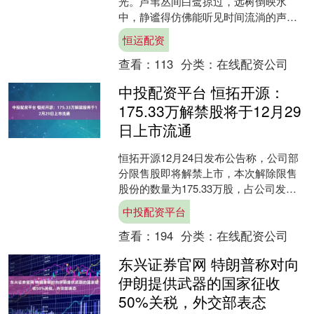
光。芦苇丛间白鹭掠过，远树倒映水
中，静谧得仿佛能听见时间流淌的声
音。这里是西岑村的一个自然村落——
恒运配资
山深村。6个小岛、3个村落组团....
查看：
113
分类：
在线配资公司
中投配资平台 恒拓开源：
175.33万解禁股将于12月29
日上市流通
恒拓开源12月24日发布公告称，公司部
分限售股即将解禁上市，本次解除限售
股份的数量为175.33万股，占公司发行
总股本的1.25%，本次解除限售的股份上
中投配资平台
市流通日....
查看：
194
分类：
在线配资公司
东兴证券官网 特朗普称对向
伊朗提供武器的国家征收
50%关税，外交部表态