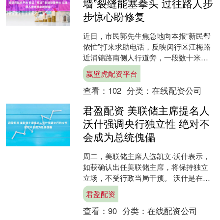
墙”裂缝能塞拳头 过往路人步
步惊心盼修复
近日，市民郭先生焦急地向本报“新民帮
侬忙”打来求助电话，反映闵行区江梅路
近浦锦路南侧人行道旁，一段数十米长
的水泥围墙出现严重开裂、整体倾斜，
赢壁虎配资平台
裂缝最宽处达15厘米....
查看：
102
分类：
在线配资公司
君盈配资 美联储主席提名人
沃什强调央行独立性 绝对不
会成为总统傀儡
周二，美联储主席人选凯文·沃什表示，
如获确认出任美联储主席，将保持独立
立场，不受行政当局干预。 沃什是在回
应来自路易斯安那州参议员John
君盈配资
Kennedy的提问....
查看：
90
分类：
在线配资公司