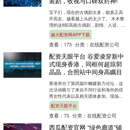
装剧，收视与口碑双封神!
宝子们，现在的古偶剧太多，能真正高
开高走、越看越上头的太少了。 木木整
理的这8部高能古偶剧，剧情、人设、质
感全都在线，放心入坑不踩雷哦！ 介
越大配资网APP下载
绍：这部大女主古装剧....
查看：
173
分类：
在线配资公司
配资天眼平台 谷爱凌穿新中
式现身香港，同框何超琼郭
晶晶，合照站中间身高瞩目
香港举办了第四届巾帼建新力论坛，这
次活动吸引了来自不同行业和海外的优
秀女性代表以及相关团体参加。现场聚
集了不少各界知名女性，她们在各自领
配资天眼平台
域都有突出表现，发挥着引....
查看：
73
分类：
在线配资公司
西瓜配资官网 “绿色廊道”铺