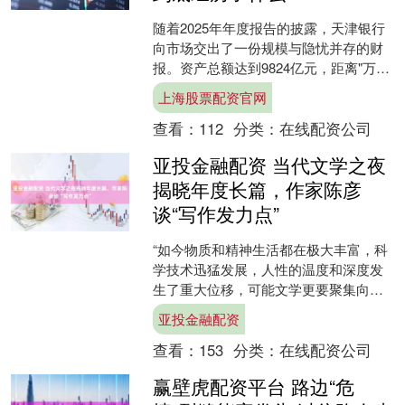
随着2025年年度报告的披露，天津银行
向市场交出了一份规模与隐忧并存的财
报。资产总额达到9824亿元，距离"万亿
资产俱乐部"仅一步之遥；实现营业....
上海股票配资官网
查看：
112
分类：
在线配资公司
亚投金融配资 当代文学之夜
揭晓年度长篇，作家陈彦
谈“写作发力点”
“如今物质和精神生活都在极大丰富，科
学技术迅猛发展，人性的温度和深度发
生了重大位移，可能文学更要聚集向善
的力量。如果不向善，未来是难以想象
亚投金融配资
的。”昨晚，“2026....
查看：
153
分类：
在线配资公司
赢壁虎配资平台 路边“危