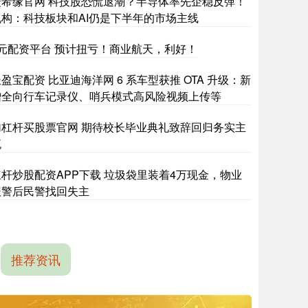
捷希缘官网 科技股恐慌退潮？半导体率先企稳反弹！
机构：科技板块和AI仍是下半年的市场主线
1元配资平台 预计扭亏！商业航天，利好！
盈宝配资 比亚迪海洋网 6 系车型获推 OTA 升级：新
增全向行车记录仪、哨兵模式高风险视频上传等
加杠杆买股票官网 期待校长毕业典礼致辞回归务实主
流
杠杆炒股配资APP下载 垃圾袋里装着4万现金，物业
报警后民警找回失主
推荐资讯