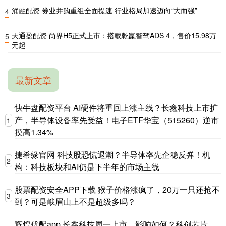
涌融配资 券业并购重组全面提速 行业格局加速迈向“大而强”
4
天通盈配资 尚界H5正式上市：搭载乾崑智驾ADS 4，售价15.98万
5
元起
最新文章
快牛盘配资平台 AI硬件将重回上涨主线？长鑫科技上市扩
产，半导体设备率先受益！电子ETF华宝（515260）逆市
1
摸高1.34%
捷希缘官网 科技股恐慌退潮？半导体率先企稳反弹！机
2
构：科技板块和AI仍是下半年的市场主线
股票配资安全APP下载 猴子价格涨疯了，20万一只还抢不
3
到？可是峨眉山上不是超级多吗？
辉煌优配app 长鑫科技周一上市，影响如何？科创芯片