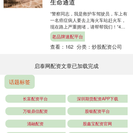
生命通道
“警察同志，我是救护车驾驶员，车上有
一名癌症病人要去上海火车站赶火车，
现在路上严重拥堵，请帮帮我们！”4月3
日17时许，普陀公安分局交管支队情指
老品牌速配平台
中心的110接处....
查看：
162
分类：
炒股配资公司
启泰网配资文章已加载完成
话题标签
长富配资平台
深圳期货配资APP下载
万银鼎信配资
股银配资平台
涌融配资
股鑫宝配资官网