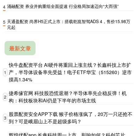
涌融配资 券业并购重组全面提速 行业格局加速迈向“大而强”
4
天通盈配资 尚界H5正式上市：搭载乾崑智驾ADS 4，售价15.98万
5
元起
最新文章
快牛盘配资平台 AI硬件将重回上涨主线？长鑫科技上市扩
产，半导体设备率先受益！电子ETF华宝（515260）逆市
1
摸高1.34%
捷希缘官网 科技股恐慌退潮？半导体率先企稳反弹！机
2
构：科技板块和AI仍是下半年的市场主线
股票配资安全APP下载 猴子价格涨疯了，20万一只还抢不
3
到？可是峨眉山上不是超级多吗？
辉煌优配app 长鑫科技周一上市，影响如何？科创芯片