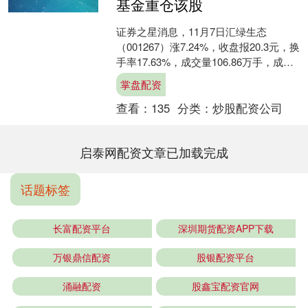
基金重仓该股
证券之星消息，11月7日汇绿生态
（001267）涨7.24%，收盘报20.3元，换
手率17.63%，成交量106.86万手，成交
额21.03亿元。该股为土壤修复....
掌盘配资
查看：
135
分类：
炒股配资公司
启泰网配资文章已加载完成
话题标签
长富配资平台
深圳期货配资APP下载
万银鼎信配资
股银配资平台
涌融配资
股鑫宝配资官网