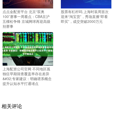
点点金配资平台 北京“双奥
股票有杠杆吗 上海时装周首次
100”赛事一周看点：CBA京沪
迎来“淘宝货”，秀场直播“即看
五棵松争锋 京城网球再迎高级
即买”，成交突破2000万元
别赛事
上海配资公司官网 不同地区孤
独症早期筛查覆盖率存在差异
&#32;专家建议：明确谱系概念
提升认知水平打通堵点
相关评论